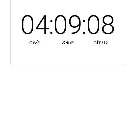
a-width=
“
370
”
>
</
div
>