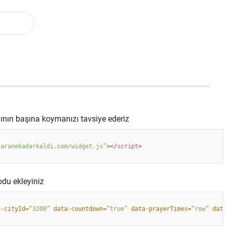
ının başına koymanızı tavsiye ederiz
taranekadarkaldi.com/widget.js
”
>
</
script
>
odu ekleyiniz
a-cityId=
“
3200
”
data-countdown=
“
true
”
data-prayerTimes=
“
row
”
dat