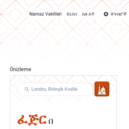
Namaz Vakitleri
ሽርክና
ስለ እኛ
ቅንብሮች
Önizleme