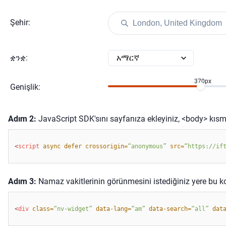
Şehir
:
ቋንቋ
:
370
px
Genişlik
:
Adım
2:
JavaScript SDK'sını sayfanıza ekleyiniz, <body> kısm
<
script 
async defer crossorigin=
“anonymous” 
src=
“
https://if
Adım
3:
Namaz vakitlerinin görünmesini istediğiniz yere bu k
<
div 
class=
“nv-widget” 
data-lang=
“
am
”
data-search=
“
all
”
dat