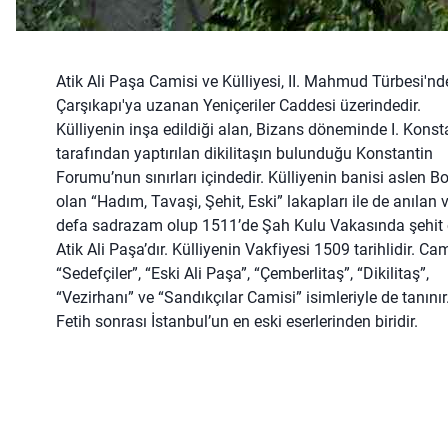
Atik Ali Paşa Camisi ve Külliyesi, II. Mahmud Türbesi'nd
Çarşıkapı'ya uzanan Yeniçeriler Caddesi üzerindedir.
Külliyenin inşa edildiği alan, Bizans döneminde I. Konst
tarafından yaptırılan dikilitaşın bulunduğu Konstantin
Forumu’nun sınırları içindedir. Külliyenin banisi aslen B
olan “Hadım, Tavaşi, Şehit, Eski” lakapları ile de anılan v
defa sadrazam olup 1511’de Şah Kulu Vakasında şehit 
Atik Ali Paşa’dır. Külliyenin Vakfiyesi 1509 tarihlidir. Cam
“Sedefçiler”, “Eski Ali Paşa”, “Çemberlitaş”, “Dikilitaş”,
“Vezirhanı” ve “Sandıkçılar Camisi” isimleriyle de tanınır
Fetih sonrası İstanbul’un en eski eserlerinden biridir.