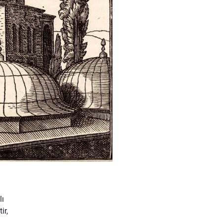
i
lı
ir,