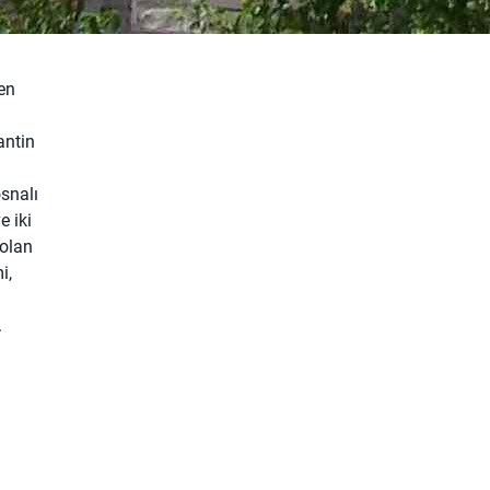
en
antin
osnalı
e iki
olan
i,
.