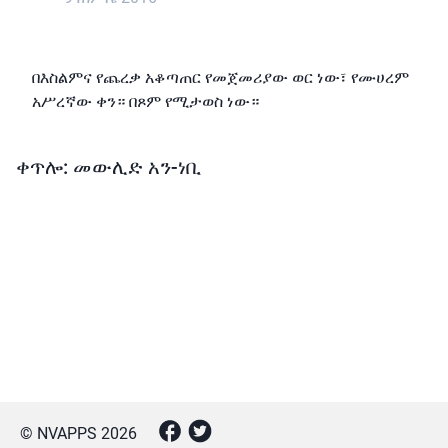
በእስልምና የጨረቃ አቆጣጠር የመጀመሪያው ወር ነው፣ የሙሀረም
አሥረኛው ቀን። በጾም የሚታወስ ነው።
ቀጥሎ: መውሊድ አን-ነቢ
© NVAPPS
2026