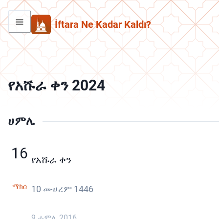
İftara Ne Kadar Kaldı?
የአሹራ ቀን 2024
ሀምሌ
16
የአሹራ ቀን
ማክሰ
10 ሙሀረም 1446
9 ሐምሌ 2016